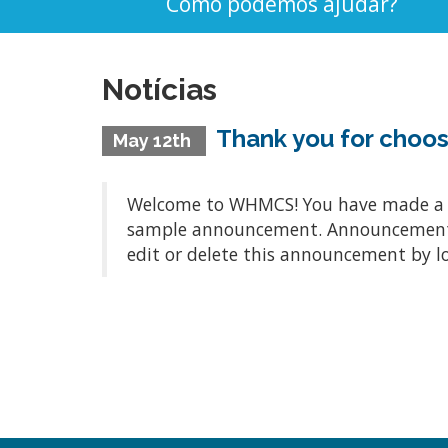
Como podemos ajudar?
Notícias
Thank you for cho
May 12th
Welcome to WHMCS! You have made a gre
sample announcement. Announcements a
edit or delete this announcement by l