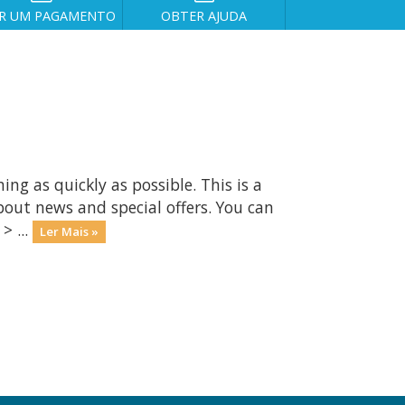
R UM PAGAMENTO
OBTER AJUDA
 as quickly as possible. This is a
ut news and special offers. You can
> ...
Ler Mais »