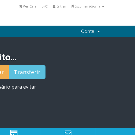
Ver Carrinho (
0
)
Entrar
Escolher idioma
Conta
ito…
ário para evitar