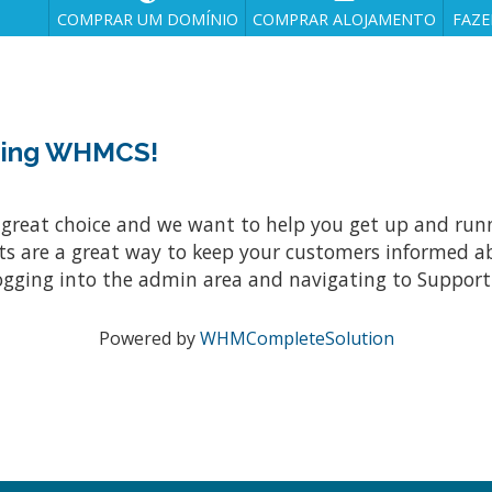
COMPRAR UM DOMÍNIO
COMPRAR ALOJAMENTO
FAZE
osing WHMCS!
at choice and we want to help you get up and running
re a great way to keep your customers informed abo
ogging into the admin area and navigating to Support 
Powered by
WHMCompleteSolution